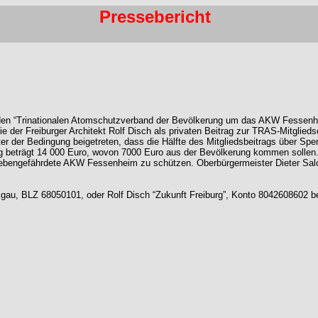
Pressebericht
 für den “Trinationalen Atomschutzverband der Bevölkerung um das AKW Fesse
der Freiburger Architekt Rolf Disch als privaten Beitrag zur TRAS-Mitglied
er der Bedingung beigetreten, dass die Hälfte des Mitgliedsbeitrags über Spe
trag beträgt 14 000 Euro, wovon 7000 Euro aus der Bevölkerung kommen sollen.
bebengefährdete AKW Fessenheim zu schützen. Oberbürgermeister Dieter Salom
isgau, BLZ 68050101, oder Rolf Disch “Zukunft Freiburg”, Konto 80426086