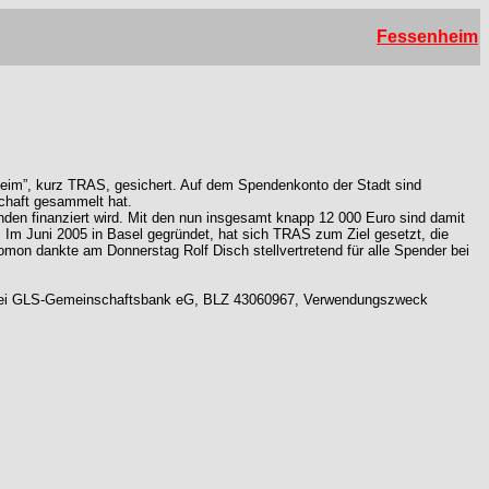
Fessenheim
nheim”, kurz TRAS, gesichert. Auf dem Spendenkonto der Stadt sind
schaft gesammelt hat.
nden finanziert wird. Mit den nun insgesamt knapp 12 000 Euro sind damit
 Im Juni 2005 in Basel gegründet, hat sich TRAS zum Ziel gesetzt, die
on dankte am Donnerstag Rolf Disch stellvertretend für alle Spender bei
02 bei GLS-Gemeinschaftsbank eG, BLZ 43060967, Verwendungszweck